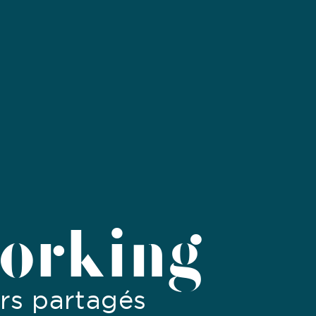
orking
ers partagés