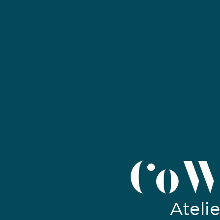
CoW
Ateli